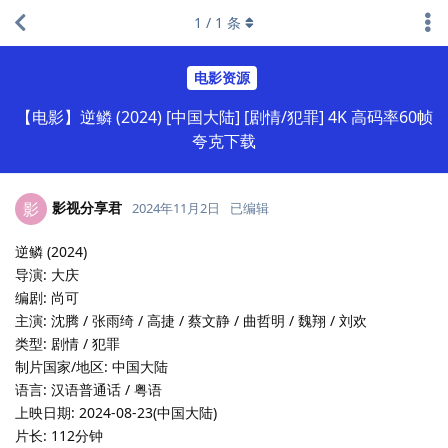
1
/
1
条
电影资源
【电影】逆鳞 (2024) [中国大陆] [剧情/犯罪] 4K 高码率60帧
夸克下载
影视分享君
影
2024年11月2日
已编辑
逆鳞 (2024)
导演: 大庆
编剧: 尚可
主演: 沈腾 / 张雨绮 / 高捷 / 蔡文静 / 曲哲明 / 魏翔 / 刘欢
类型: 剧情 / 犯罪
制片国家/地区: 中国大陆
语言: 汉语普通话 / 粤语
上映日期: 2024-08-23(中国大陆)
片长: 112分钟