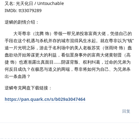
又名: 光天化日 / Untouchable
IMDb: tt33079289
逆鳞的剧情介绍：
大哥尊非（沈腾 饰）带领一帮兄弟投靠富商大佬，凭借自己的
手段在这个机遇与杀机并存的城市混得风生水起。就在尊非以为“钱”
途一片光明之际，游走于名利场中的美人老板苏笑（张雨绮 饰）蠢
蠢欲动开始筹谋更大的利益，看似置身事外的富商大佬黄朝晋（高
捷 饰）也逐渐露出真面目......阴谋背叛、权利纠葛，过命的兄弟为
何反目成仇？在极恶与道义的两端，尊非将如何为自己、为兄弟杀
出一条血路？
逆鳞夸克网盘下载链接：
https://pan.quark.cn/s/b029a3047464
回复