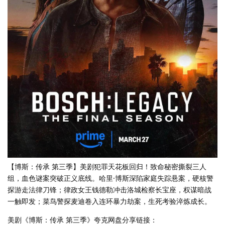
【博斯：传承 第三季】美剧犯罪天花板回归！致命秘密撕裂三人
组，血色谜案突破正义底线。哈里·博斯深陷家庭失踪悬案，硬核警
探游走法律刀锋；律政女王钱德勒冲击洛城检察长宝座，权谋暗战
一触即发；菜鸟警探麦迪卷入连环暴力劫案，生死考验淬炼成长。
美剧《博斯：传承 第三季》夸克网盘分享链接：