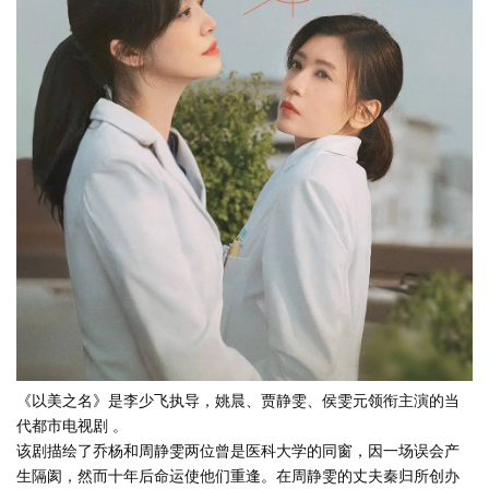
《以美之名》是李少飞执导，姚晨、贾静雯、侯雯元领衔主演的当
代都市电视剧 。
该剧描绘了乔杨和周静雯两位曾是医科大学的同窗，因一场误会产
生隔阂，然而十年后命运使他们重逢。在周静雯的丈夫秦归所创办