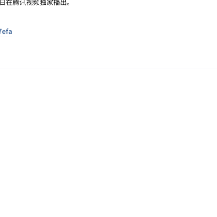
月1日在腾讯视频独家播出。
7efa