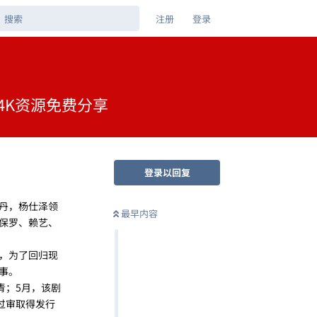
注册
登录
4K资源免费分享
登录以回复
丹，杨仕泽领
最早内容
保罗、赖艺、
，为了回归现
事。
杀青；5月，该剧
式过审取得发行