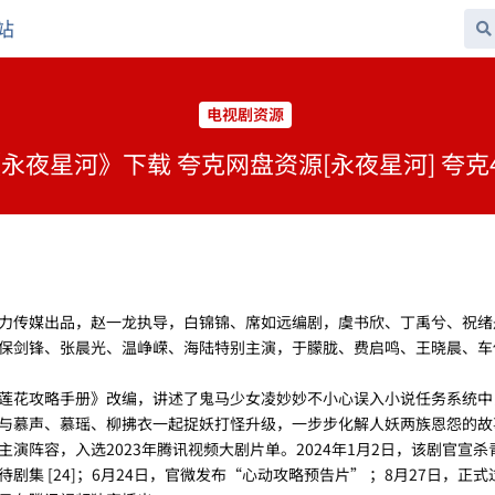
站
电视剧资源
永夜星河》下载 夸克网盘资源[永夜星河] 夸克
力传媒出品，赵一龙执导，白锦锦、席如远编剧，虞书欣、丁禹兮、祝绪
保剑锋、张晨光、温峥嵘、海陆特别主演，于朦胧、费启鸣、王晓晨、车
莲花攻略手册》改编，讲述了鬼马少女凌妙妙不小心误入小说任务系统中
与慕声、慕瑶、柳拂衣一起捉妖打怪升级，一步步化解人妖两族恩怨的故
宣主演阵容，入选2023年腾讯视频大剧片单。2024年1月2日，该剧官宣
集 [24]；6月24日，官微发布“心动攻略预告片” ；8月27日，正