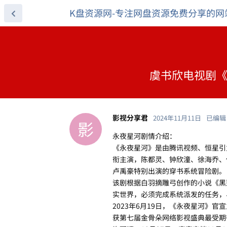
K盘资源网-专注网盘资源免费分享的网
虞书欣电视剧《
影视分享君
2024年11月11日
已编辑
影
永夜星河剧情介绍：
《永夜星河》是由腾讯视频、恒星引
衔主演，陈都灵、钟欣潼、徐海乔、
卢禹豪特别出演的穿书系统冒险剧。
该剧根据白羽摘雕弓创作的小说《黑
实世界，必须完成系统派发的任务，
2023年6月19日，《永夜星河》官
获第七届金骨朵网络影视盛典最受期待剧