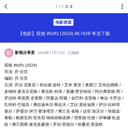
1
/
1
条
电影资源
【电影】双狼 Wolfs (2024) 4K HDR 夸克下载
影视分享君
影
2024年11月12日
已编辑
双狼 Wolfs (2024)
导演: 乔·沃茨
编剧: 乔·沃茨
主演: 乔治·克鲁尼 / 布拉德·皮特 / 艾米·莱安 / 奥斯汀·艾布拉姆斯 /
多纳特·麦克古尼格 / 赛吉欧·科塔 / 普娜·贾甘纳坦 / 阿尔弗雷德·周 /
罗伯特·蒂莫西·史密斯 / 阿曼达·阿黛 / 金巴利·克雷格 / 琳达·卡罗拉 /
扎特科·巴瑞克 / 弗拉迪米尔·斯佐夫 / 艾比·莫哈迪斯 / 萨沙·比科塔
基尔 / 萨缪尔·伊万·霍洛维茨 / 弗兰克·崔格 / 达菲·加沃尔 / 埃德温·
泰勒 / 帕努瓦特·安东尼·纳纳肯帕诺姆 / 理查德·坎德 / 伊琳娜·杜波
娃 / 弗兰西斯·麦克多蒙德 / 罗伯·里德尔 / 哈桑尼·里兹欧