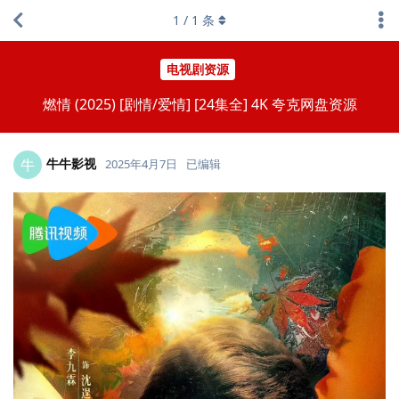
1
/
1
条
电视剧资源
燃情 (2025) [剧情/爱情] [24集全] 4K 夸克网盘资源
牛牛影视
牛
2025年4月7日
已编辑