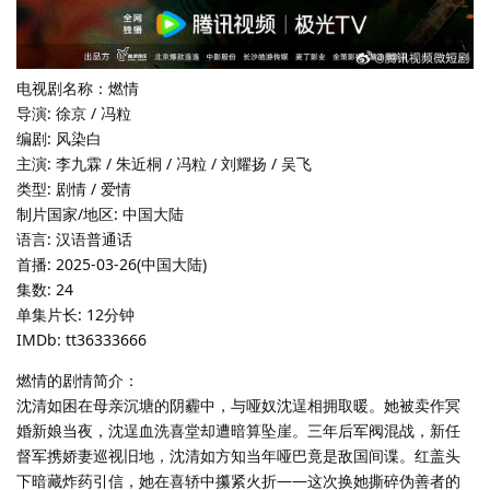
电视剧名称：燃情
导演: 徐京 / 冯粒
编剧: 风染白
主演: 李九霖 / 朱近桐 / 冯粒 / 刘耀扬 / 吴飞
类型: 剧情 / 爱情
制片国家/地区: 中国大陆
语言: 汉语普通话
首播: 2025-03-26(中国大陆)
集数: 24
单集片长: 12分钟
IMDb: tt36333666
燃情的剧情简介：
沈清如困在母亲沉塘的阴霾中，与哑奴沈逞相拥取暖。她被卖作冥
婚新娘当夜，沈逞血洗喜堂却遭暗算坠崖。三年后军阀混战，新任
督军携娇妻巡视旧地，沈清如方知当年哑巴竟是敌国间谍。红盖头
下暗藏炸药引信，她在喜轿中攥紧火折——这次换她撕碎伪善者的