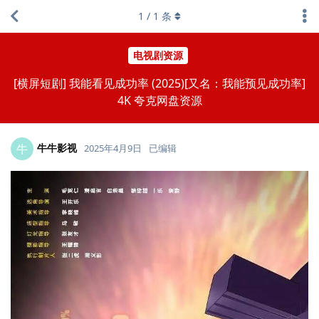
1
/
1
条
电视剧资源
[横屏短剧] 我能看见成功率 (2025)[又名：我能预见成功率]
4K 夸克网盘资源
牛牛影视
牛
2025年4月9日
已编辑