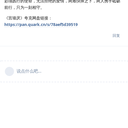
必须践行的使命，无法拒绝的爱情，两难抉择之下，两人携手砥砺
前行，只为一刻相守。
《宫墙厌》夸克网盘链接：
https://pan.quark.cn/s/78aef5d39519
回复
说点什么吧...