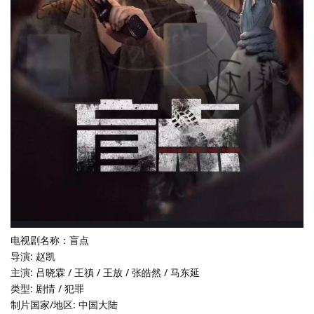
电视剧名称：盲点
导演: 赵凯
主演: 吕晓霖 / 王禛 / 王放 / 张皓然 / 马东延
类型: 剧情 / 犯罪
制片国家/地区: 中国大陆