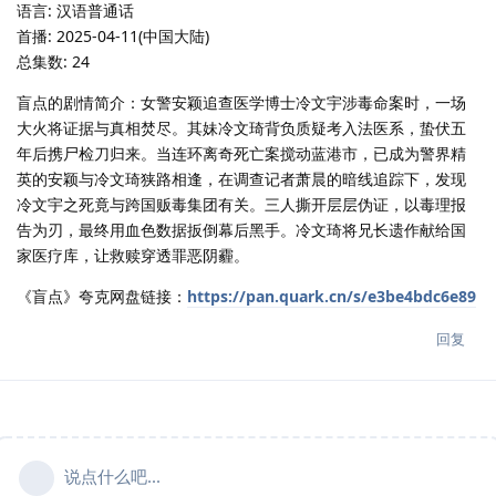
语言: 汉语普通话
首播: 2025-04-11(中国大陆)
总集数: 24
盲点的剧情简介：女警安颖追查医学博士冷文宇涉毒命案时，一场
大火将证据与真相焚尽。其妹冷文琦背负质疑考入法医系，蛰伏五
年后携尸检刀归来。当连环离奇死亡案搅动蓝港市，已成为警界精
英的安颖与冷文琦狭路相逢，在调查记者萧晨的暗线追踪下，发现
冷文宇之死竟与跨国贩毒集团有关。三人撕开层层伪证，以毒理报
告为刃，最终用血色数据扳倒幕后黑手。冷文琦将兄长遗作献给国
家医疗库，让救赎穿透罪恶阴霾。
《盲点》夸克网盘链接：
https://pan.quark.cn/s/e3be4bdc6e89
回复
说点什么吧...