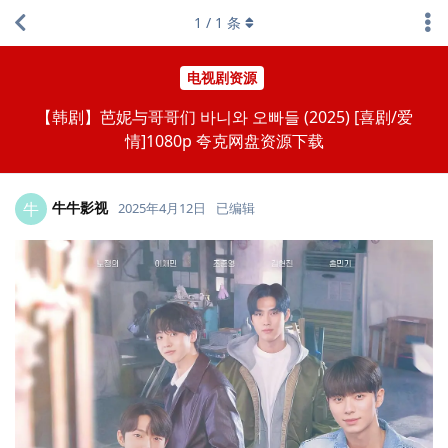
1
/
1
条
电视剧资源
【韩剧】芭妮与哥哥们 바니와 오빠들 (2025) [喜剧/爱
情]1080p 夸克网盘资源下载
牛牛影视
牛
2025年4月12日
已编辑