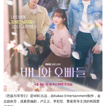
《芭妮与哥哥们》是MBC出品，由Kakao Entertainment制作，金
志勋执导，成素恩编剧，卢正义、李彩玟、曹俊英等主演的韩国爱