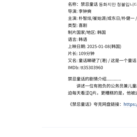
名称：禁忌童话 동화지만 청불입니
导演: 李钟奭
主演: 朴智炫/崔始源/成东日/朴健一 
类型: 喜剧
制片国家/地区: 韩国
语言: 韩语
上映日期: 2025-01-08(韩国)
片长: 109分钟
又名: 童话睇硬了(港) / 这是一个童话，但却
IMDb: tt35303960
禁忌童话的剧情介绍............
讲述一位有抱负的公务员兼儿童故
迫每天看涩Q片。更糟糕的是，他被
《禁忌童话》夸克网盘链接：
https: