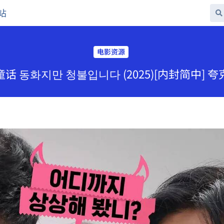
站
电影资源
话 동화지만 청불입니다 (2025)[内封简中] 