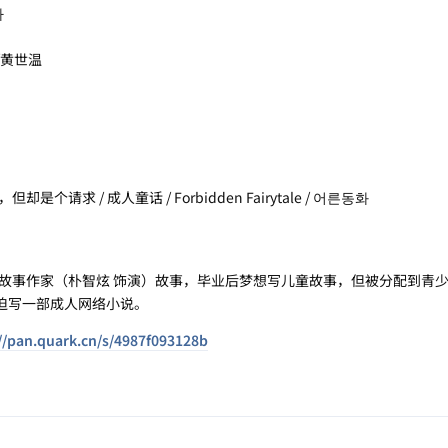
다
/黄世温
是个请求 / 成人童话 / Forbidden Fairytale / 어른동화
事作家（朴智炫 饰演）故事，毕业后梦想写儿童故事，但被分配到青少
迫写一部成人网络小说。
//pan.quark.cn/s/4987f093128b