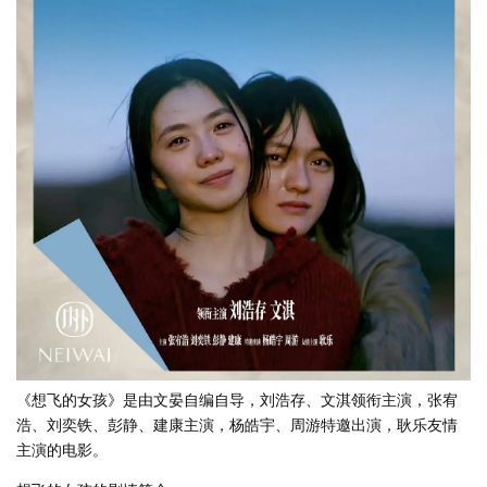
《想飞的女孩》是由文晏自编自导，刘浩存、文淇领衔主演，张宥
浩、刘奕铁、彭静、建康主演，杨皓宇、周游特邀出演，耿乐友情
主演的电影。