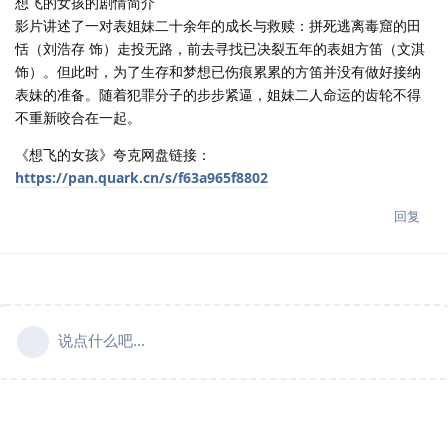
想飞的女孩的剧情简介
影片讲述了一对表姐妹二十余年的成长与救赎：拼死逃离毒窟的田
恬（刘浩存 饰）走投无路，前去寻找已决裂五年的表姐方笛（文淇
饰）。但此时，为了生存和梦想已伤痕累累的方笛并没有做好接纳
表妹的准备。随着犯罪分子的步步紧逼，姐妹二人命运的齿轮不得
不重新咬合在一起。
《想飞的女孩》夸克网盘链接：
https://pan.quark.cn/s/f63a965f8802
回复
说点什么吧...