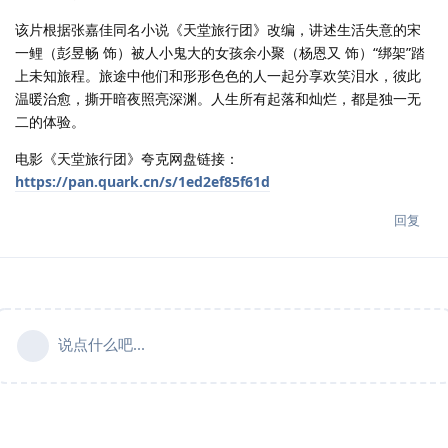
该片根据张嘉佳同名小说《天堂旅行团》改编，讲述生活失意的宋
一鲤（彭昱畅 饰）被人小鬼大的女孩余小聚（杨恩又 饰）“绑架”踏
上未知旅程。旅途中他们和形形色色的人一起分享欢笑泪水，彼此
温暖治愈，撕开暗夜照亮深渊。人生所有起落和灿烂，都是独一无
二的体验。
电影《天堂旅行团》夸克网盘链接：
https://pan.quark.cn/s/1ed2ef85f61d
回复
说点什么吧...