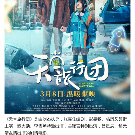
《天堂旅行团》是由刘杰执导，张嘉佳编剧，彭昱畅、杨恩又领衔
主演，魏大勋、李雪琴特邀出演，吴谨言特别出演，吕星辰、邹元
清友情出演的剧情电影。