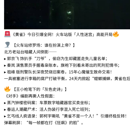
《黄雀》今日引爆全网！火车站版「人性迷宫」高能开局
【火车站修罗场：谁在扮演上帝？】
北方老站台暗藏人间倒影——
▸ 郭京飞 饰扒手“刀爷”，偷窃为生却藏匿走失儿童名单；
▸ 秦岚 演售票员手握毒枭账本，旗袍下别着未寄出的死刑犯情书；
▸ 祖峰 版刑警队长深夜焚烧旧案卷，15年心魔催生致命交易！
一具被塞进行李箱的腐尸打破平衡，24天内掀起“螳螂捕蝉，黄雀在
【王小枪笔下的「灰色史诗」】
《对手》编剧再撕人性假面：
▸ 蒸汽钟楼密码案：车票数字暗藏器官买卖坐标；
▸ 春运人潮藏尸术：活人伪装行李混入死亡班列；
▸ 乞丐线人疯语录：郭柯宇嘶吼“黄雀不是一个人！”引爆终极反转！
弹幕刷屏：“每一帧都在打《狂飙》的脸”。