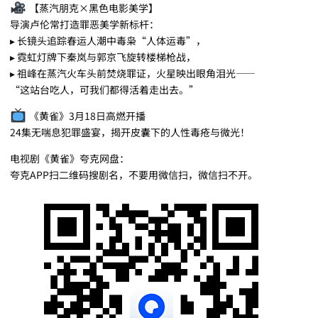
【蒸汽朋克×黑色电影美学】
导演卢伦常打造罪恶美学新标杆：
▸ 长镜头追踪春运人潮中毒枭“人体运毒”，
▸ 霓虹灯牌下秦岚与郭京飞旋转楼梯枪战，
▸ 祖峰在蒸汽火车头前焚烧罪证，火星映出眼角泪光——
“这站台吃人，可我们都得活着走出去。”
《黄雀》3月18日高燃开播
24集无喘息犯罪盛宴，揭开皮囊下的人性毒疮与微光！
电视剧《黄雀》夸克网盘：
夸克APP扫二维码搜剧名，不要用微信扫，微信扫不开。