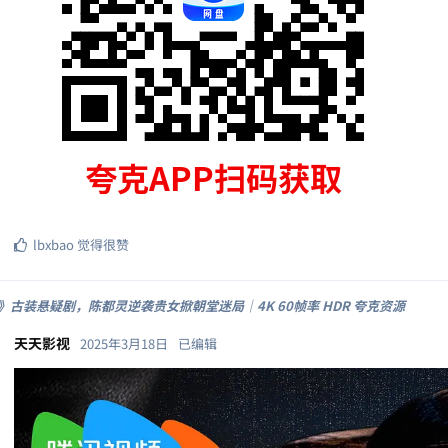
lbxbao
觉得很赞
》古装悬疑剧，陈都灵逆袭贵女掀朝堂迷局｜4K 60帧率 HDR 夸克资源
天天影视
2025年3月18日
已编辑