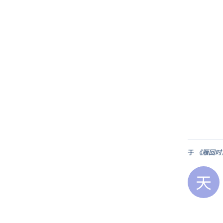
于
《雁回时
天