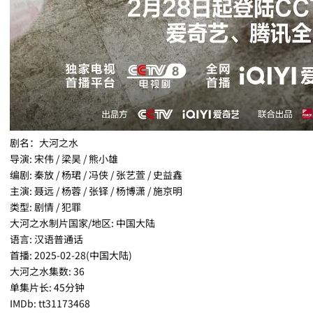
剧名：大河之水
导演: 宋伟 / 梁昊 / 熊小雄
编剧: 秦放 / 杨珺 / 冯侠 / 张艺萱 / 史益鑫
主演: 聂远 / 杨蓉 / 张铎 / 杨博潇 / 施京明
类型: 剧情 / 犯罪
大河之水制片国家/地区: 中国大陆
语言: 汉语普通话
首播: 2025-02-28(中国大陆)
大河之水集数: 36
单集片长: 45分钟
IMDb: tt31173468