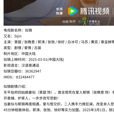
电视剧名称：似锦
又名：Sijin
主演：景甜 / 张晚意 / 郭涛 / 张弛 / 徐好 / 白冰可 / 马苏 / 黄奕 / 章呈赫
类型：剧情 / 爱情 / 古装
制片地区：中国大陆
似锦上映时间：2025-03-01(中国大陆)
影视语言：汉语普通话
似锦豆瓣ID：36362947
IMDb：tt32484477
似锦剧情介绍：
东平伯府四姑娘姜似（景甜 饰），曾含恨死在爱人郁锦（张晚意 饰
开香铺、护家人，一步步改写悲剧！
当姜似与郁锦再度相遇，爱与恨交织，二人携手力挽狂澜，改变亲人悲
45分钟极致体验，郭涛、张弛、徐好等实力加盟。2025年3月1日，