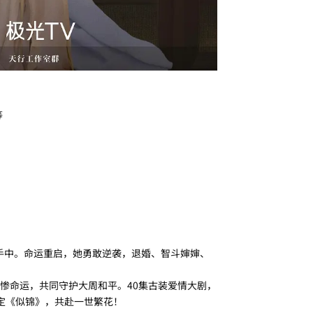
等
）手中。命运重启，她勇敢逆袭，退婚、智斗婶婶、
惨命运，共同守护大周和平。40集古装爱情大剧，
锁定《似锦》，共赴一世繁花！