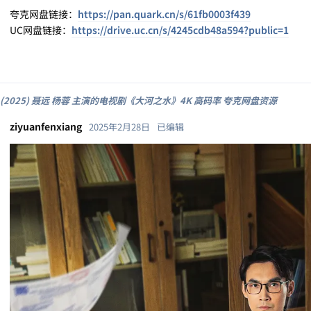
夸克网盘链接：
https://pan.quark.cn/s/61fb0003f439
UC网盘链接：
https://drive.uc.cn/s/4245cdb48a594?public=1
(2025) 聂远 杨蓉 主演的电视剧《大河之水》4K 高码率 夸克网盘资源
ziyuanfenxiang
2025年2月28日
已编辑