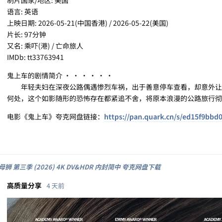
语言: 英语
上映日期: 2026-05-21(中国香港) / 2026-05-22(美国)
片长: 97分钟
又名: 乘吓(港) / 亡命旅人
IMDb: tt33763941
鬼上车的剧情简介 · · · · · ·
年轻夫妇在深夜公路偶遇惨烈车祸，出于善意停车查看，却意外让
何处，这个如影随形的恐怖存在都紧追不舍，将原本浪漫的公路旅行彻
电影《鬼上车》夸克网盘链接：
https://pan.quark.cn/s/ed15f9bbd
狮 第三季 (2026) 4K DV&HDR 内封简中 夸克网盘下载
高质量分享
4 天前