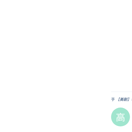
于
【美剧】母
高