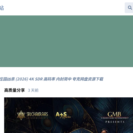
站
日
园凶祟 (2026) 4K SDR 高码率 内封简中 夸克网盘资源下载
高质量分享
3 天前