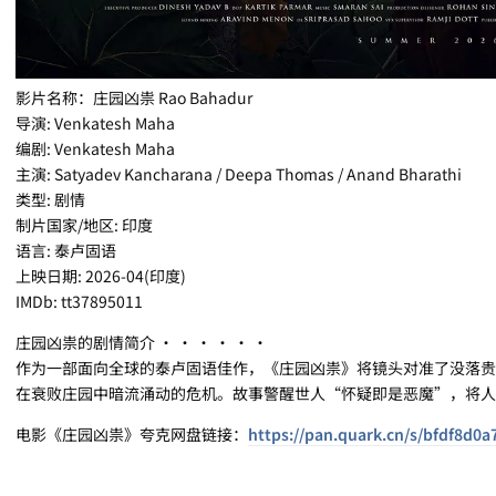
影片名称：庄园凶祟 Rao Bahadur
导演: Venkatesh Maha
编剧: Venkatesh Maha
主演: Satyadev Kancharana / Deepa Thomas / Anand Bharathi
类型: 剧情
制片国家/地区: 印度
语言: 泰卢固语
上映日期: 2026-04(印度)
IMDb: tt37895011
庄园凶祟的剧情简介 · · · · · ·
作为一部面向全球的泰卢固语佳作，《庄园凶祟》将镜头对准了没落贵
在衰败庄园中暗流涌动的危机。故事警醒世人“怀疑即是恶魔”，将人
电影《庄园凶祟》夸克网盘链接：
https://pan.quark.cn/s/bfdf8d0a