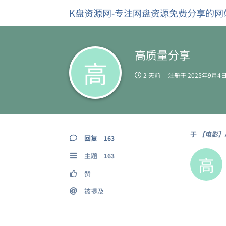
K盘资源网-专注网盘资源免费分享的网
高质量分享
高
2 天前
注册于
2025年9月4
于
【电影】庄
回复
163
主题
163
高
赞
被提及