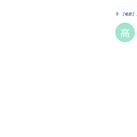
于
【电影】鬼
高